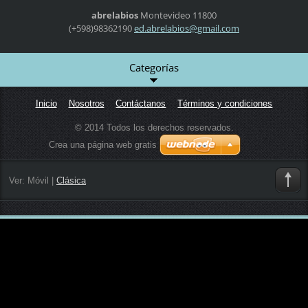
abrelabios
Montevideo
11800
(+598)98362190
ed.abrel
abios@gm
ail.com
Categorías
Inicio
Nosotros
Contáctanos
Términos y condiciones
© 2014 Todos los derechos reservados.
Crea una página web gratis
Ver:
Móvil
|
Clásica