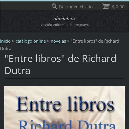
Buscar en el sitio
$ 0,00
abrelabios
gestión cultural a la uruguaya
Inicio
>
catálogo online
>
novelas
>
"Entre libros" de Richard
Dutra
"Entre libros" de Richard
Dutra